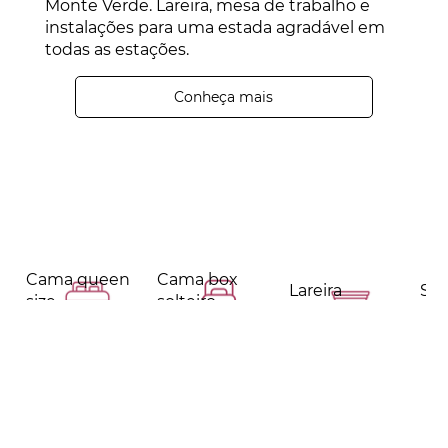
Monte Verde. Lareira, mesa de trabalho e
instalações para uma estada agradável em
todas as estações.
Conheça mais
Cama queen
Cama box
Lareira
Sma
size
solteiro