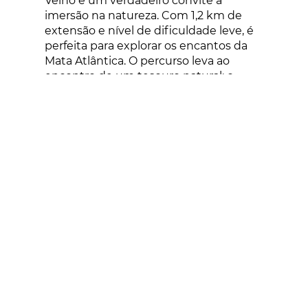
Velho é um verdadeiro convite à
imersão na natureza. Com 1,2 km de
extensão e nível de dificuldade leve, é
perfeita para explorar os encantos da
Mata Atlântica. O percurso leva ao
encontro de um tesouro natural: o
Pinheiro Brasileiro, uma araucária
centenária que há mais de 500 anos
com um tronco de 1,70 metros de
diâmetro.