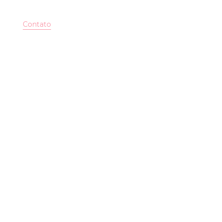
Reserve já!
ções
Contato