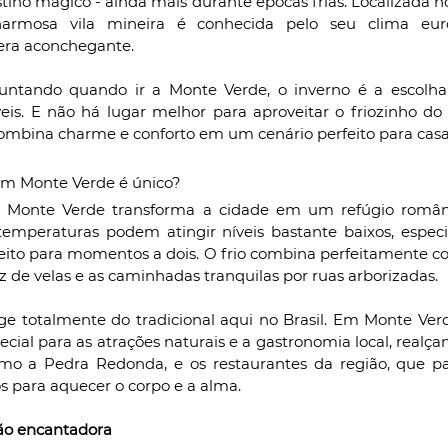
ino mágico - ainda mais durante épocas frias. Localizada no 
harmosa vila mineira é conhecida pelo seu clima euro
era aconchegante. 
untando quando ir a Monte Verde, o inverno é a escolha i
is. E não há lugar melhor para aproveitar o friozinho do
combina charme e conforto em um cenário perfeito para casa
em Monte Verde é único?
 Monte Verde transforma a cidade em um refúgio românti
temperaturas podem atingir níveis bastante baixos, especi
feito para momentos a dois. O frio combina perfeitamente com
luz de velas e as caminhadas tranquilas por ruas arborizadas.
e totalmente do tradicional aqui no Brasil. Em Monte Verde
ial para as atrações naturais e a gastronomia local, realçan
mo a Pedra Redonda, e os restaurantes da região, que pa
s para aquecer o corpo e a alma.
ão encantadora