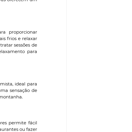
ra proporcionar 
 frios e relaxar 
ratar sessões de 
elaxamento para 
sta, ideal para 
uma sensação de 
 montanha.
es permite fácil 
taurantes ou fazer 