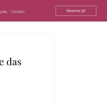
Reserve já!
Reserve já!
ções
Contato
e das