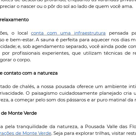
apreciar o nascer ou o pôr do sol ao lado de quem você ama.
e relaxamento
es, o local 
conta com uma infraestrutura
 pensada pa
e bem-estar. A sauna é perfeita para aquecer nos dias mais
cidade; e, sob agendamento separado, você ainda pode cont
por profissionais experientes, que utilizam técnicas de r
igorar o corpo.
 e contato com a natureza
do de chalés, a nossa pousada oferece um ambiente intimi
rivacidade. O paisagismo cuidadosamente planejado cria 
eza, a começar pelo som dos pássaros e ar puro matinal da
s de Monte Verde
 pela tranquilidade da natureza, a Pousada Valle das Flor
trações de Monte Verde
. Seja para explorar trilhas, visitar res