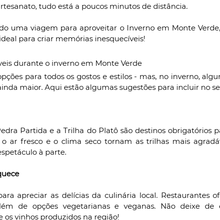
rtesanato, tudo está a poucos minutos de distância.
ndo uma viagem para aproveitar o Inverno em Monte Verde, 
 ideal para criar memórias inesquecíveis!
veis durante o inverno em Monte Verde
pções para todos os gostos e estilos - mas, no inverno, algu
a maior. Aqui estão algumas sugestões para incluir no seu
dra Partida e a Trilha do Platô são destinos obrigatórios
 o ar fresco e o clima seco tornam as trilhas mais agradáve
spetáculo à parte.
quece
ara apreciar as delícias da culinária local. Restaurantes o
além de opções vegetarianas e veganas. Não deixe de e
e os vinhos produzidos na região!