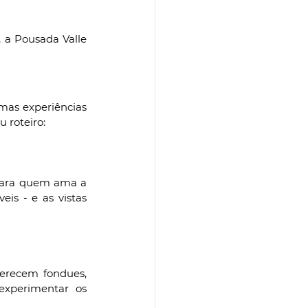
a Pousada Valle 
mas experiências 
 roteiro:
 para quem ama a 
is - e as vistas 
ferecem fondues, 
xperimentar os 