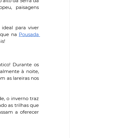
alto da Serra da 
peu, paisagens 
deal para viver 
 que na 
Pousada 
is!
co! Durante os 
almente à noite, 
 as lareiras nos 
, o inverno traz 
do as trilhas que 
ssam a oferecer 