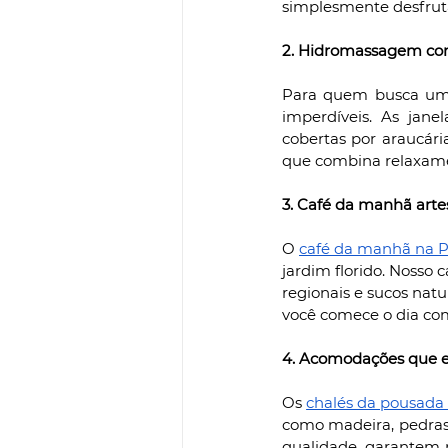
simplesmente desfrut
2. Hidromassagem com
Para quem busca um 
imperdíveis. As jan
cobertas por araucár
que combina relaxamen
3. Café da manhã arte
O 
café da manhã na P
jardim florido. Nosso c
regionais e sucos nat
você comece o dia com
4. Acomodações que
Os 
chalés da pousada 
como madeira, pedras 
qualidade, garantem 