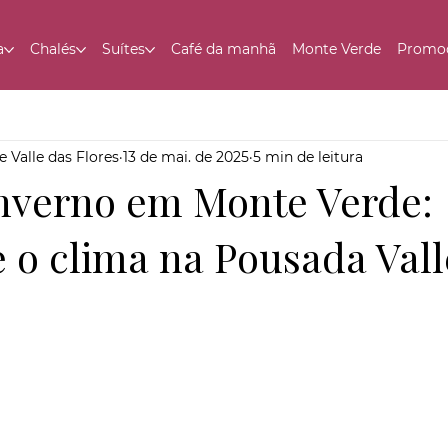
a
Chalés
Suítes
Café da manhã
Monte Verde
Promo
 Valle das Flores
13 de mai. de 2025
5 min de leitura
inverno em Monte Verde:
e o clima na Pousada Vall