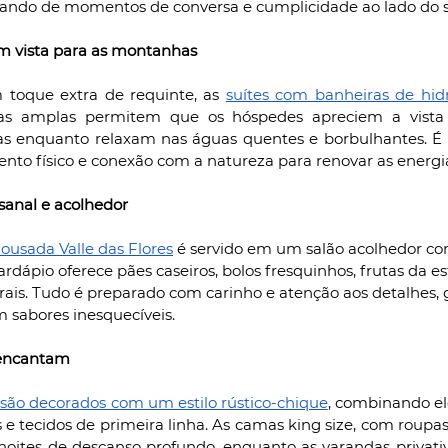
ando de momentos de conversa e cumplicidade ao lado do s
 vista para as montanhas
toque extra de requinte, as 
suítes com banheiras de h
elas amplas permitem que os hóspedes apreciem a vista
ias enquanto relaxam nas águas quentes e borbulhantes. É 
to físico e conexão com a natureza para renovar as energi
sanal e acolhedor
ousada Valle das Flores
 é servido em um salão acolhedor com
ardápio oferece pães caseiros, bolos fresquinhos, frutas da es
urais. Tudo é preparado com carinho e atenção aos detalhes,
 sabores inesquecíveis.
 encantam
são decorados com um estilo rústico-chique
, combinando el
e tecidos de primeira linha. As camas king size, com roupas
noites de descanso profundo, enquanto as varandas privati