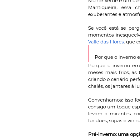
Monte Verde é um dest
Mantiqueira, essa c
exuberantes e atmosf
Se você está se perg
momentos inesquecíve
Valle das Flores
, que 
Por que o inverno 
Porque o inverno em
meses mais frios, as 
criando o cenário per
chalés, os jantares à 
Convenhamos: isso fog
consigo um toque espec
levam a mirantes, co
fondues, sopas e vinho
Pré-inverno: uma opç