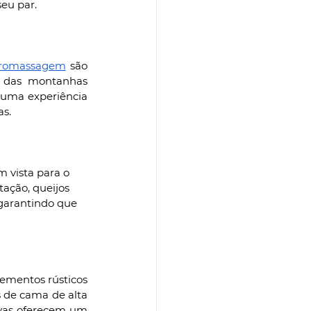
eu par.
idromassagem
 são 
 das montanhas 
uma experiência 
as.
 vista para o 
tação, queijos 
 garantindo que 
ementos rústicos 
 de cama de alta 
vas oferecem um 