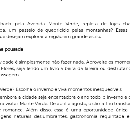
ada pela Avenida Monte Verde, repleta de lojas cha
da, um passeio de quadriciclo pelas montanhas? Essas e
que desejam explorar a região em grande estilo.
 na pousada
ividade é simplesmente não fazer nada. Aproveite os mome
Flores, seja lendo um livro à beira da lareira ou desfruta
massagem.
Verde? Escolha o inverno e viva momentos inesquecíveis
bora a cidade seja encantadora o ano todo, o inverno e o 
ra visitar Monte Verde. De abril a agosto, o clima frio trans
 romance. Além disso, essa é uma oportunidade única pa
gens naturais deslumbrantes, gastronomia requintada e 