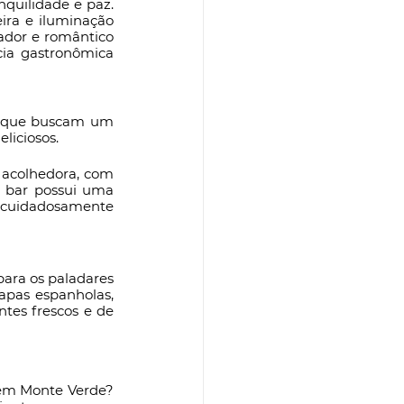
quilidade e paz. 
ra e iluminação 
ador e romântico 
ia gastronômica 
s que buscam um 
liciosos.
acolhedora, com 
O bar possui uma 
cuidadosamente 
ara os paladares 
apas espanholas, 
tes frescos e de 
 em Monte Verde? 