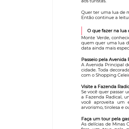
aos turistas.
Quer ter uma lua de m
Então continue a leitu
O que fazer na lua
Monte Verde, conhecid
quem quer uma lua de 
data ainda mais especi
Passeio pela Avenida 
A Avenida Principal d
cidade. Toda decorada
com o Shopping Celeiro
Visite a Fazenda Radic
Se você quer passar 
a Fazenda Radical, um
você aproveita um e
arvorismo, tirolesa e 
Faça um tour pela ga
As delícias de Minas