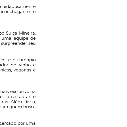
 cuidadosamente 
aconchegante e 
 Suiça Mineira, 
m uma equipe de 
 surpreender seu 
, e o cardápio 
ador de vinho e 
nicas, veganas e 
ais exclusivo na 
, o restaurante 
ras. Além disso, 
para quem busca 
 cercado por uma 