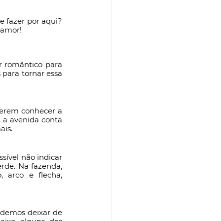
 fazer por aqui? 
 amor!
r romântico para 
para tornar essa 
uerem conhecer a 
 a avenida conta 
ais.
vel não indicar 
rde. Na fazenda, 
 arco e flecha, 
demos deixar de 