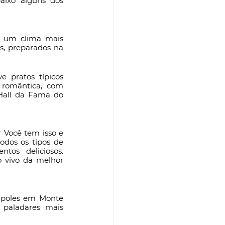
ixo alguns dos 
 um clima mais 
s, preparados na 
 pratos típicos 
romântica, com 
 Hall da Fama do 
Você tem isso e 
dos os tipos de 
s deliciosos. 
vivo da melhor 
ápoles em Monte 
paladares mais 