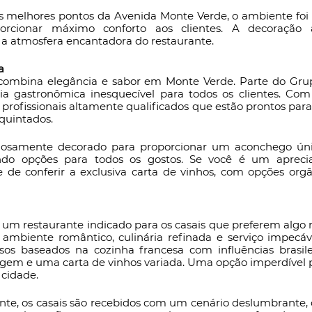
 melhores pontos da Avenida Monte Verde, o ambiente foi
orcionar máximo conforto aos clientes. A decoração 
a atmosfera encantadora do restaurante. 
a
ombina elegância e sabor em Monte Verde. Parte do Grupo
a gastronômica inesquecível para todos os clientes. Co
profissionais altamente qualificados que estão prontos para
quintados.
osamente decorado para proporcionar um aconchego único
cendo opções para todos os gostos. Se você é um apreci
de conferir a exclusiva carta de vinhos, com opções orgâ
um restaurante indicado para os casais que preferem algo m
mbiente romântico, culinária refinada e serviço impecável
osos baseados na cozinha francesa com influências brasilei
agem e uma carta de vinhos variada. Uma opção imperdível 
 cidade.
nte, os casais são recebidos com um cenário deslumbrante,