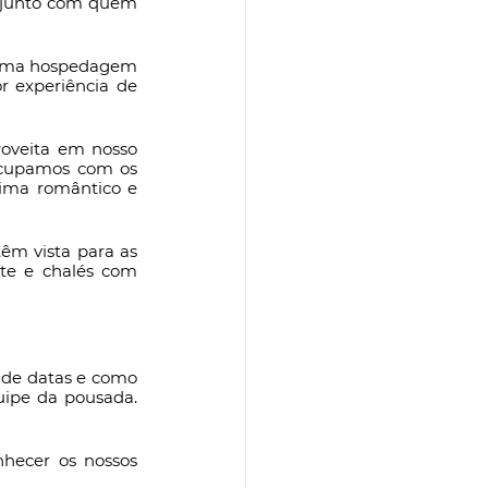
 junto com quem 
r uma hospedagem 
 experiência de 
oveita em nosso 
cupamos com os 
lima romântico e 
m vista para as 
e e chalés com 
 de datas e como 
ipe da pousada. 
ecer os nossos 