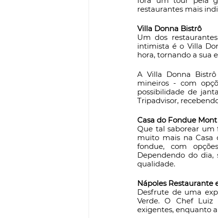
fora um tour pela g
restaurantes mais in
Villa Donna Bistrô
Um dos restaurantes
intimista é o Villa Do
hora, tornando a sua 
A Villa Donna Bistrô
mineiros - com opçõ
possibilidade de jant
Tripadvisor, recebendo
Casa do Fondue Mont 
Que tal saborear um
muito mais na Casa d
fondue, com opções
Dependendo do dia, 
qualidade.
Nápoles Restaurante e
Desfrute de uma expe
Verde. O Chef Luiz 
exigentes, enquanto a 