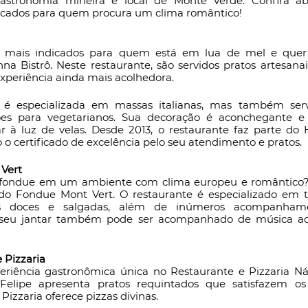
astronomia mineira e local de Monte Verde. Confira aba
dicados para quem procura um clima romântico!
 mais indicados para quem está em lua de mel e quer
nna Bistrô. Neste restaurante, são servidos pratos artesanai
experiência ainda mais acolhedora. 
 é especializada em massas italianas, mas também serve
es para vegetarianos. Sua decoração é aconchegante e 
ar à luz de velas. Desde 2013, o restaurante faz parte do
 o certificado de excelência pelo seu atendimento e pratos.
Vert
 fondue em um ambiente com clima europeu e romântico? 
o Fondue Mont Vert. O restaurante é especializado em to
 doces e salgadas, além de inúmeros acompanhamento
seu jantar também pode ser acompanhado de música ao 
 Pizzaria
riência gastronômica única no Restaurante e Pizzaria N
Felipe apresenta pratos requintados que satisfazem os 
Pizzaria oferece pizzas divinas.