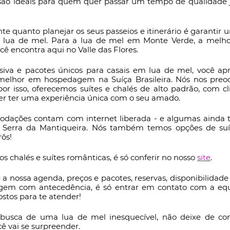
s são ideais para quem quer passar um tempo de qualidade
te quanto planejar os seus passeios e itinerário é garanti
 lua de mel. Para a lua de mel em Monte Verde, a melhor
ê encontra aqui no Valle das Flores.
iva e pacotes únicos para casais em lua de mel, você apr
melhor em hospedagem na Suíça Brasileira. Nós nos preo
or isso, oferecemos suítes e chalés de alto padrão, com c
er ter uma experiência única com o seu amado.
odações contam com internet liberada - e algumas ainda tê
 Serra da Mantiqueira. Nós também temos opções de suít
ôs!
s chalés e suítes românticas, é só conferir no nosso
site
.
 a nossa agenda, preços e pacotes, reservas, disponibilidade
gem com antecedência, é só entrar em contato com a equ
stos para te atender!
usca de uma lua de mel inesquecível, não deixe de conh
cê vai se surpreender.