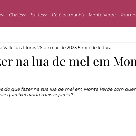
a
Chalés
Suítes
Café da manhã
Monte Verde
Promo
 Valle das Flores
26 de mai. de 2023
5 min de leitura
zer na lua de mel em Mo
esquecível ainda mais especial!