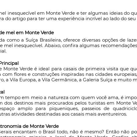
el inesquecível em Monte Verde e ter algumas ideias do que
ra do artigo para ter uma experiência incrível ao lado do seu
 de mel em Monte Verde
a como a Suíça Brasileira, oferece diversas opções de laze
mel inesquecível. Abaixo, confira algumas recomendações 
al.
Principal
e Monte Verde é ideal para casais de primeira visita que q
 com flores e construções inspiradas nas cidades europeias,
, a Vila Europa, a Vila Germânica, a Galeria Suíça e muito m
al
um tempo em meio a natureza com quem você ama, é impossí
 dos destinos mais procurados pelos turistas em Monte Ve
spaço amplo para piqueniques, passeios de quadriciclo,
outras atividades destinadas aos casais mais aventureiros.
stronomia de Monte Verde
 Gerais encantam o Brasil todo, não é mesmo? Então não po