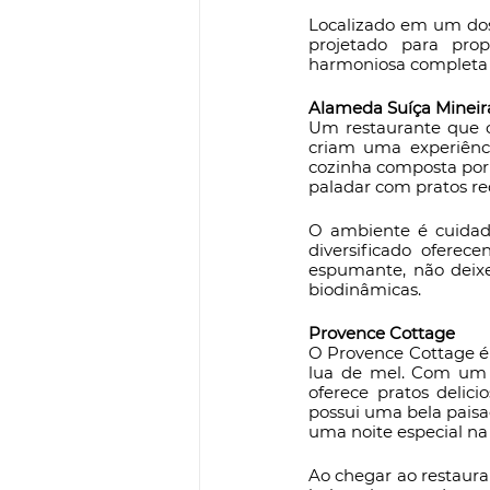
Localizado em um dos
projetado para prop
harmoniosa completa 
Alameda Suíça Mineir
Um restaurante que c
criam uma experiênci
cozinha composta por 
paladar com pratos re
O ambiente é cuidad
diversificado ofere
espumante, não deixe 
biodinâmicas. 
Provence Cottage 
O Provence Cottage é 
lua de mel. Com um a
oferece pratos delici
possui uma bela pais
uma noite especial na
Ao chegar ao restaura