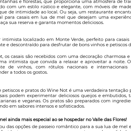
anhas e florestas, que proporciona uma atmosfera de tran
o com um estilo rústico e elegante, com móveis de madei
e de intimidade ao local. Ou seja, um restaurante encant
al para casais em lua de mel que desejam uma experiênc
Faça sua reserva e garanta momentos deliciosos. 
intimista localizado em Monte Verde, perfeito para casai
 e descontraído para desfrutar de bons vinhos e petiscos de
t, os casais são recebidos com uma decoração charmosa e 
ma intimista que convida a relaxar e aproveitar a noite. 
nte de vinhos, com rótulos nacionais e internacionais 
der a todos os gostos.
 petiscos e pratos do Wine Not é uma verdadeira tentação p
sais podem experimentar deliciosos queijos e embutidos, t
rianas e veganas. Os pratos são preparados com ingredien
ando em sabores intensos e sofisticados.
mel ainda mais especial ao se hospedar no Valle das Flores!
ou das opções de passeio romântico para a sua lua de mel