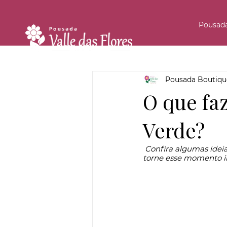
Pousad
Pousada Boutique
O que fa
Verde?
 Confira algumas ideias do que fazer na sua lua de mel em Monte Verde com quem você ama e 
torne esse momento in