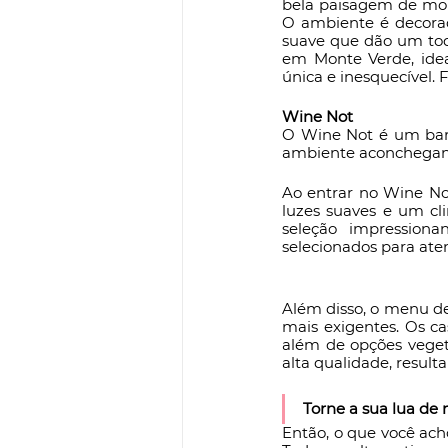
bela paisagem de mont
O ambiente é decorad
suave que dão um toqu
em Monte Verde, ide
única e inesquecível. 
Wine Not 
O Wine Not é um bar 
ambiente aconchegante
Ao entrar no Wine No
luzes suaves e um cli
seleção impressiona
selecionados para aten
Além disso, o menu de
mais exigentes. Os ca
além de opções vegeta
alta qualidade, result
Torne a sua lua de 
Então, o que você ach