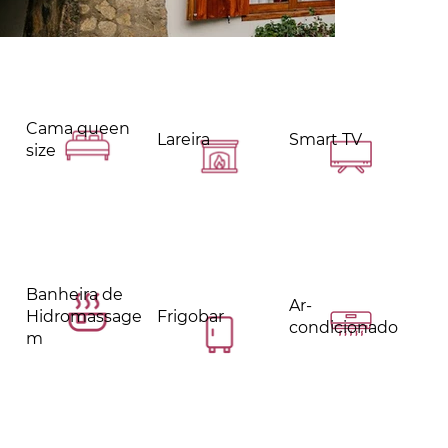
Cama queen
Lareira
Smart TV
size
Banheira de
Ar-
Hidromassage
Frigobar
condicionado
m