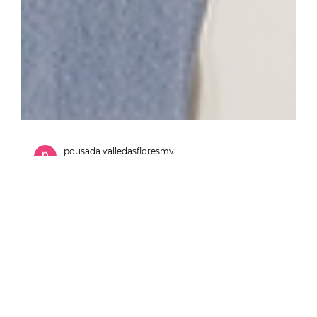
pousada valledasfloresmv
4 min de leitura
Dia dos Namorados 2026 em Monte
Verde: encontre o refúgio romântico
perfeito na Pousada Valle das Flores
Planeje o Dia dos Namorados 2026 em Monte Verde
com hospedagem romântica, suítes com hidro e
lareira, cafés especiais e experiências inesquecíveis na