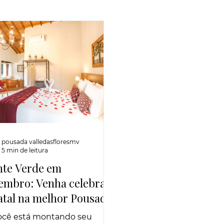
pousada valledasfloresmv
5 min de leitura
te Verde em
embro: Venha celebrar
atal na melhor Pousada
tique da região
ocê está montando seu