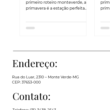
primeiro roteiro monteverde, a
prim
primavera é a estação perfeita
prim
para descobrir os encantos desse
para
destino romântico em Minas
dest
Gerais.
Gerai
Endereço:
Rua do Luar, 2310 – Monte Verde-MG
CEP: 37653-000
Contato:
Telefone: (35) 3438-2543