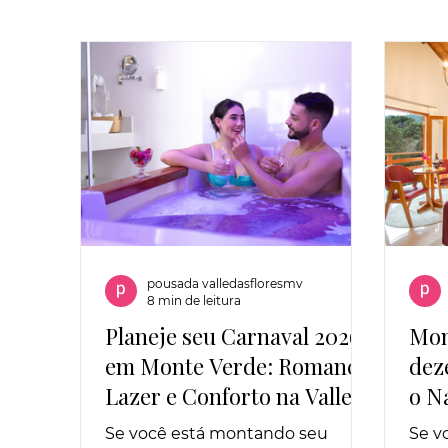
pousada valledasfloresmv
8 min de leitura
Planeje seu Carnaval 2026
Mon
em Monte Verde: Romance,
dez
Lazer e Conforto na Valle
o N
das Flores
Bou
Se você está montando seu
Se v