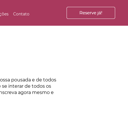
Reserve já!
Reserve já!
ções
Contato
nossa pousada e de todos
se interar de todos os
 inscreva agora mesmo e