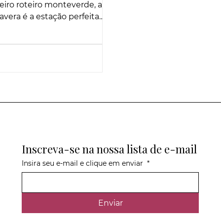
eiro roteiro monteverde, a
avera é a estação perfeita
 descobrir os encantos desse
ino romântico em Minas
s.
Inscreva-se na nossa lista de e-mail
Insira seu e-mail e clique em enviar
*
Enviar